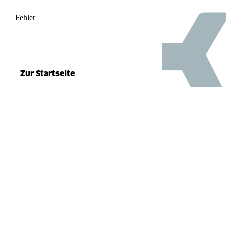
Fehler
500
el.split(...).at is not a function
Zur Startseite