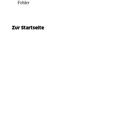
Fehler
el.split(...).at is not a function
Zur Startseite