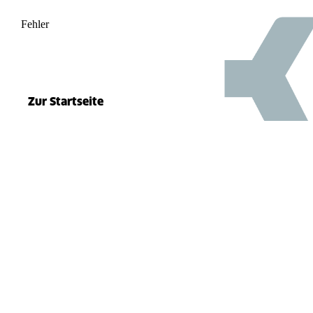
Fehler
500
el.split(...).at is not a function
Zur Startseite