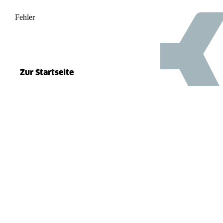
Fehler
500
el.split(...).at is not a function
Zur Startseite