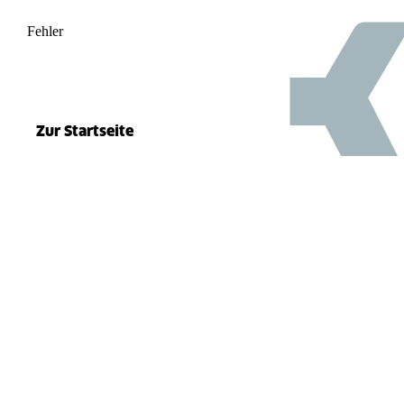
Fehler
500
el.split(...).at is not a function
Zur Startseite