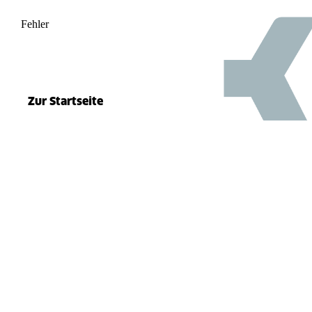
Fehler
500
el.split(...).at is not a function
Zur Startseite