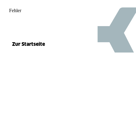
Fehler
500
el.split(...).at is not a function
Zur Startseite