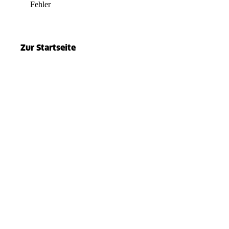
Fehler
el.split(...).at is not a function
Zur Startseite