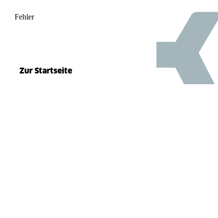
Fehler
500
el.split(...).at is not a function
Zur Startseite