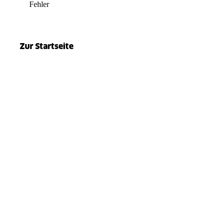
Fehler
el.split(...).at is not a function
Zur Startseite