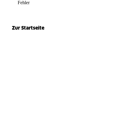
Fehler
el.split(...).at is not a function
Zur Startseite