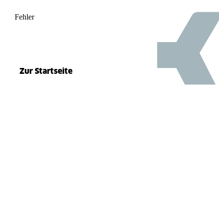
Fehler
500
el.split(...).at is not a function
Zur Startseite