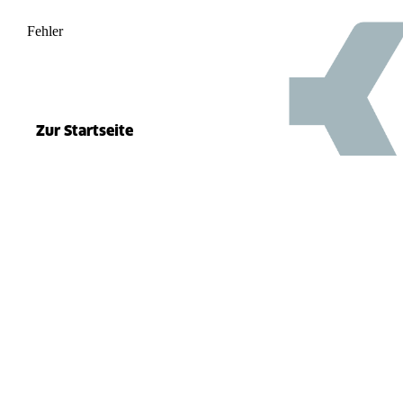
Fehler
500
el.split(...).at is not a function
Zur Startseite