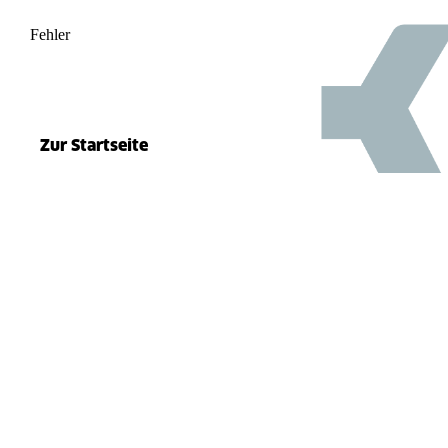
Fehler
500
el.split(...).at is not a function
Zur Startseite