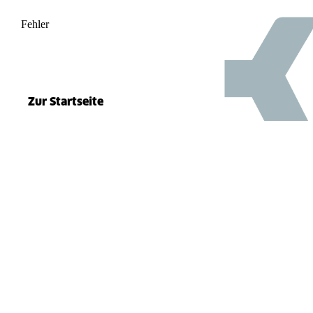
Fehler
500
el.split(...).at is not a function
Zur Startseite