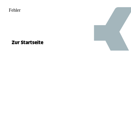
Fehler
500
el.split(...).at is not a function
Zur Startseite