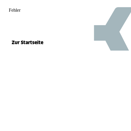
Fehler
500
el.split(...).at is not a function
Zur Startseite