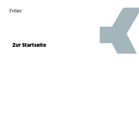
Fehler
500
el.split(...).at is not a function
Zur Startseite