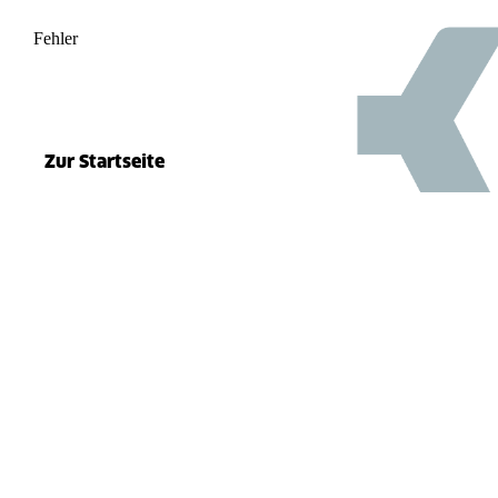
Fehler
500
el.split(...).at is not a function
Zur Startseite