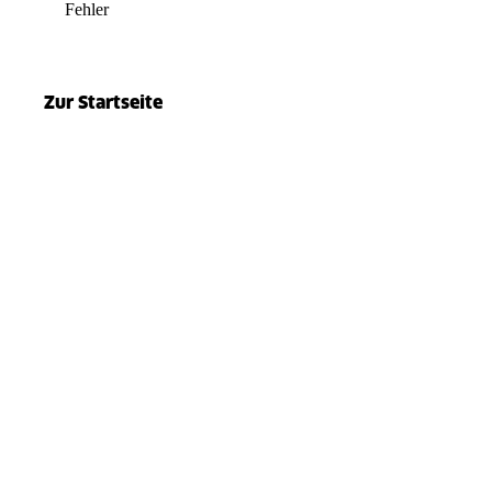
Fehler
el.split(...).at is not a function
Zur Startseite