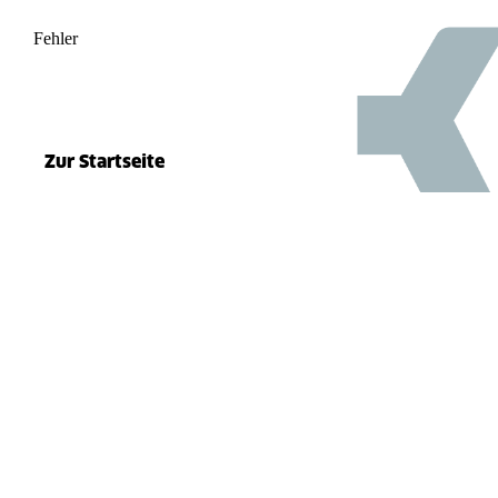
Fehler
500
el.split(...).at is not a function
Zur Startseite