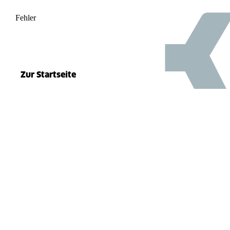
Fehler
500
el.split(...).at is not a function
Zur Startseite