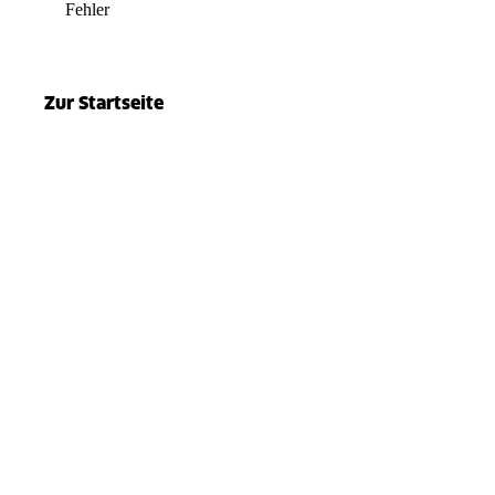
Fehler
el.split(...).at is not a function
Zur Startseite