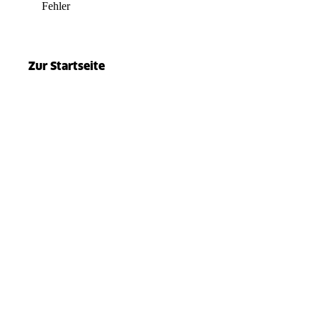
Fehler
el.split(...).at is not a function
Zur Startseite