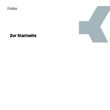
Fehler
500
el.split(...).at is not a function
Zur Startseite