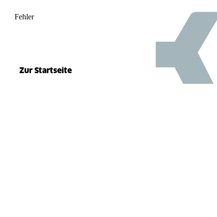
Fehler
500
el.split(...).at is not a function
Zur Startseite