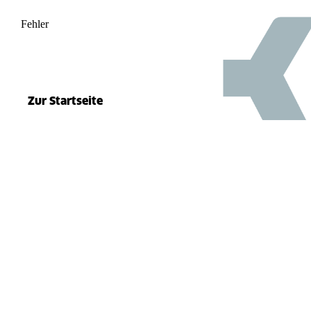
Fehler
500
el.split(...).at is not a function
Zur Startseite