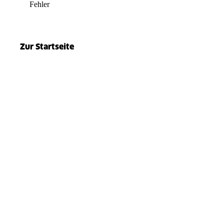
Fehler
el.split(...).at is not a function
Zur Startseite