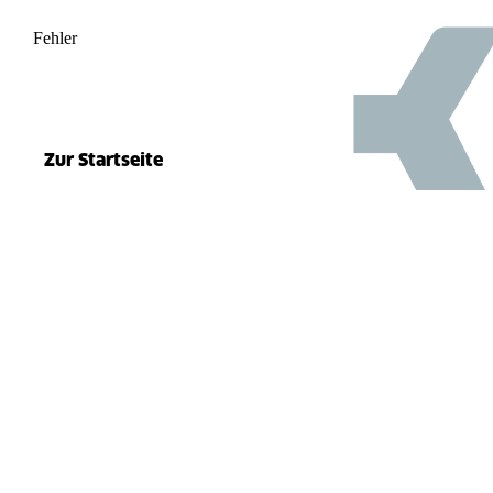
Fehler
500
el.split(...).at is not a function
Zur Startseite