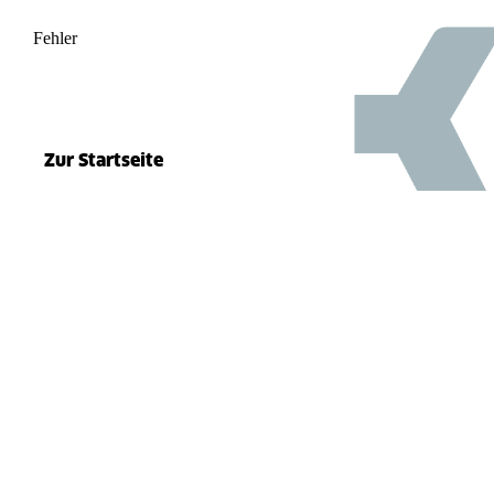
Fehler
500
el.split(...).at is not a function
Zur Startseite