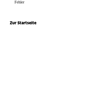
Fehler
el.split(...).at is not a function
Zur Startseite