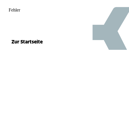
Fehler
500
el.split(...).at is not a function
Zur Startseite