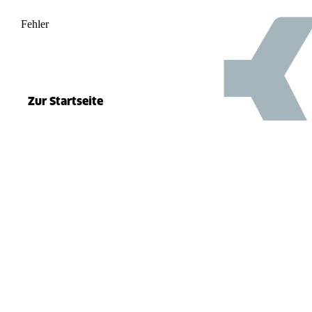
Fehler
500
el.split(...).at is not a function
Zur Startseite