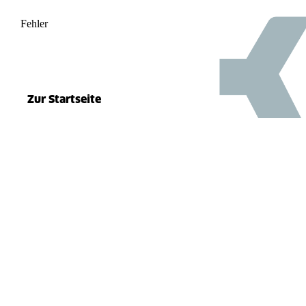
Fehler
500
el.split(...).at is not a function
Zur Startseite