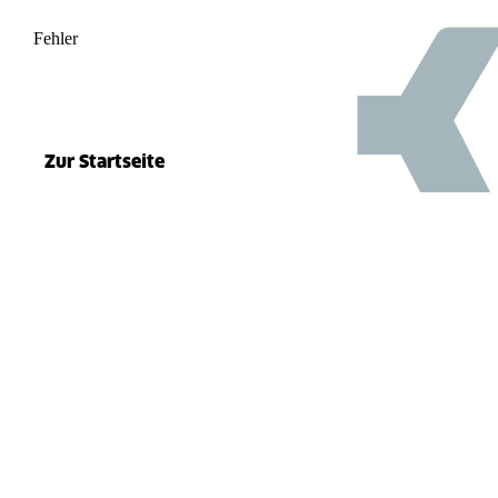
Fehler
500
el.split(...).at is not a function
Zur Startseite