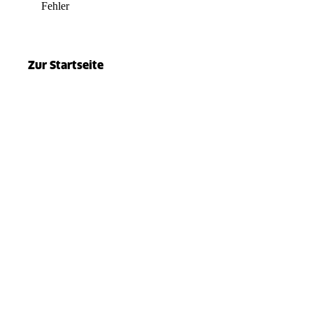
Fehler
el.split(...).at is not a function
Zur Startseite