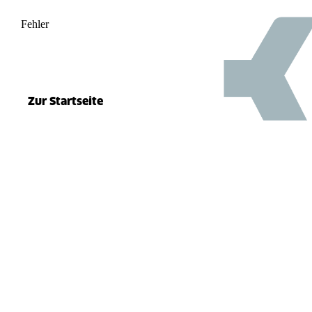
Fehler
500
el.split(...).at is not a function
Zur Startseite