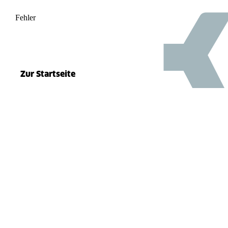
Fehler
500
el.split(...).at is not a function
Zur Startseite