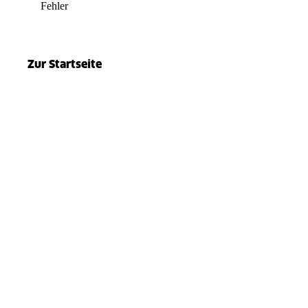
Fehler
el.split(...).at is not a function
Zur Startseite