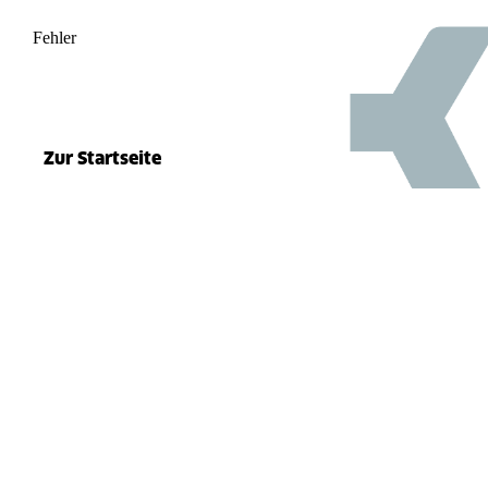
Fehler
500
el.split(...).at is not a function
Zur Startseite