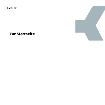
Fehler
500
el.split(...).at is not a function
Zur Startseite