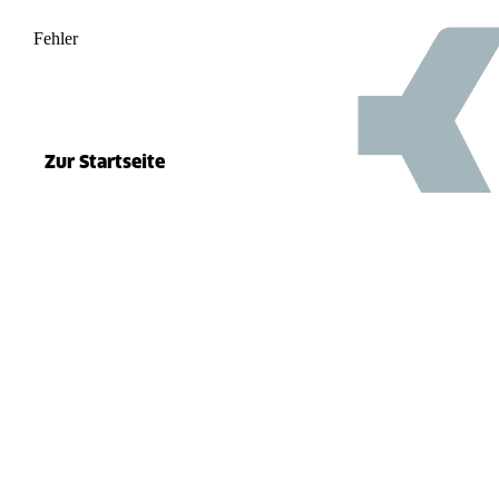
Fehler
500
el.split(...).at is not a function
Zur Startseite