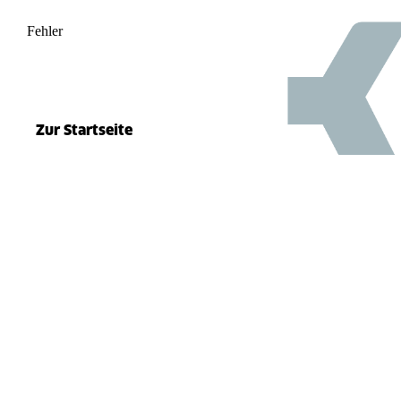
Fehler
500
el.split(...).at is not a function
Zur Startseite