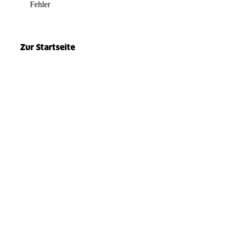
Fehler
el.split(...).at is not a function
Zur Startseite