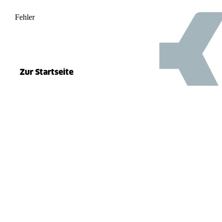
Fehler
500
el.split(...).at is not a function
Zur Startseite