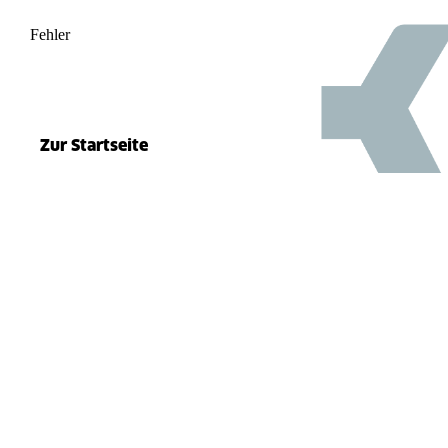
Fehler
500
el.split(...).at is not a function
Zur Startseite