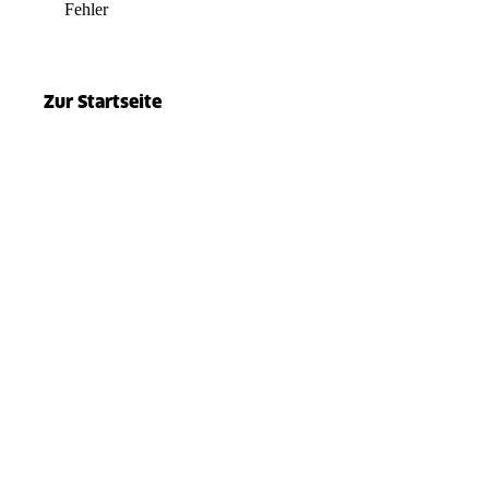
Fehler
el.split(...).at is not a function
Zur Startseite