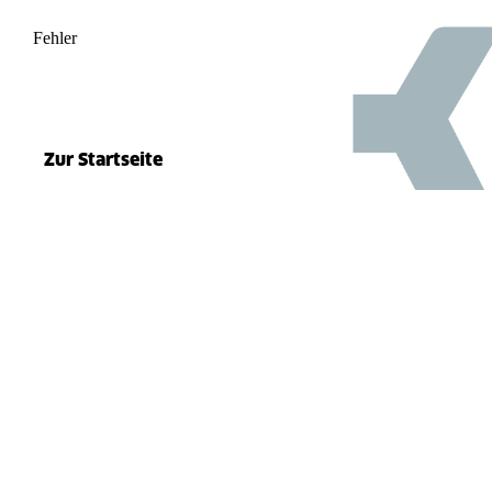
Fehler
500
el.split(...).at is not a function
Zur Startseite