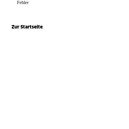
Fehler
el.split(...).at is not a function
Zur Startseite