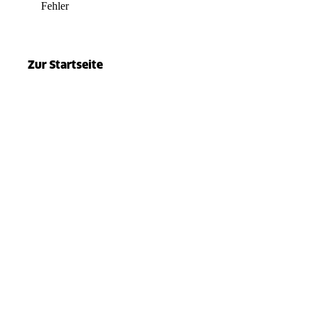
Fehler
el.split(...).at is not a function
Zur Startseite